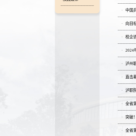
中国兵
向目
校企协
202
泸州
直击幕
泸职院
全省第
突破！
全省第