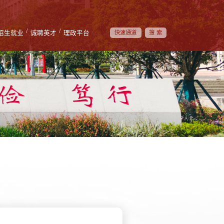
/
/
招生就业
诚聘英才
理政平台
快速通道
搜索