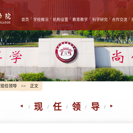
/
/
/
/
/
/
首页
学校概况
机构设置
教育教学
科学研究
合作交流
现任领导
>>
正文
现任领导