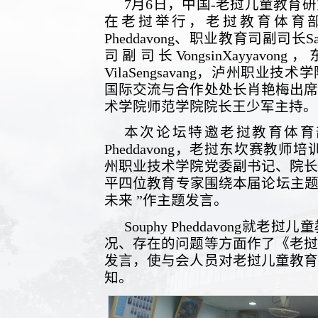
7月6日，中国-老挝儿童教育
在老挝举行，老挝教育体育部教
Pheddavong、职业教育司副司长Say
司副司长VongsinXayyav
VilaSengsavang，泸州职
国际交流与合作处处长肖艳梅出
术学院师范学院院长王少军主持。
本次论坛特邀老挝教育体育部
Pheddavong，老挝东坎赛教师培训学
州职业技术学院党委副书记、院
平四位教育专家围绕本届论坛主题“中
未来 ”作主题发言。
Souphy Pheddavong
况、存在的问题等方面作了《老
发言，使与会人员对老挝儿童教
知。