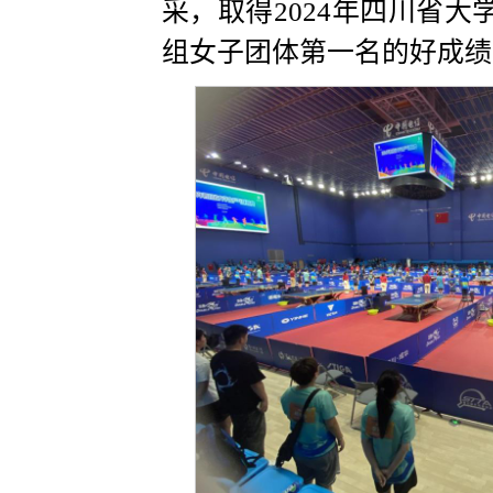
采，取得2024年四川省
组女子团体第一名的好成绩