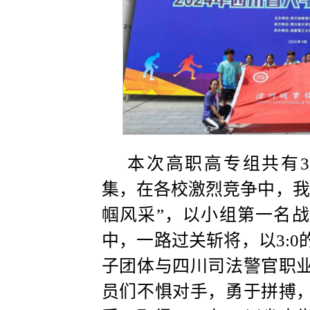
本次高职高专组共有3
集，在各校激烈竞争中，我
帼风采”，以小组第一名
中，一路过关斩将，以3:
子团体与四川司法警官职
员们不惧对手，勇于拼搏